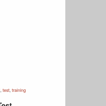
d
,
test
,
training
Test