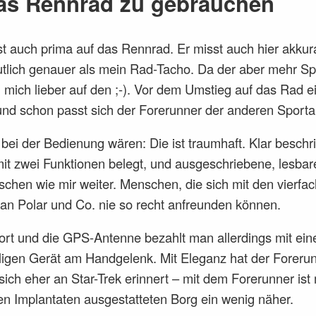
as Rennrad zu gebrauchen
t auch prima auf das Rennrad. Er misst auch hier akkur
tlich genauer als mein Rad-Tacho. Da der aber mehr S
h mich lieber auf den ;-). Vor dem Umstieg auf das Rad 
nd schon passt sich der Forerunner der anderen Sportar
bei der Bedienung wären: Die ist traumhaft. Klar beschri
it zwei Funktionen belegt, und ausgeschriebene, lesba
chen wie mir weiter. Menschen, die sich mit den vierfac
 an Polar und Co. nie so recht anfreunden können.
rt und die GPS-Antenne bezahlt man allerdings mit ein
lligen Gerät am Handgelenk. Mit Eleganz hat der Forerun
sich eher an Star-Trek erinnert – mit dem Forerunner ist
en Implantaten ausgestatteten Borg ein wenig näher.