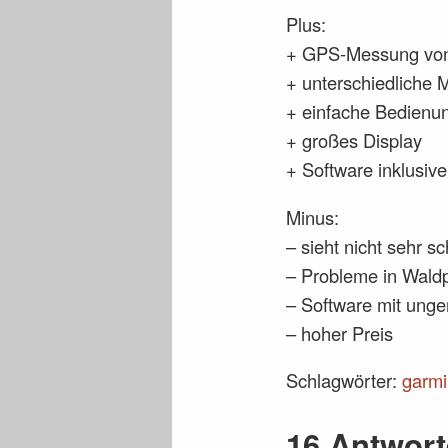
Plus:
+ GPS-Messung von 
+ unterschiedliche 
+ einfache Bedienu
+ großes Display
+ Software inklusive
Minus:
– sieht nicht sehr s
– Probleme in Wald
– Software mit un
– hoher Preis
Schlagwörter:
garmi
16 Antwort