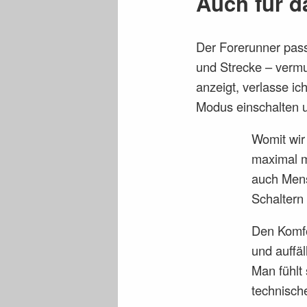
Auch für d
Der Forerunner pass
und Strecke – vermu
anzeigt, verlasse ic
Modus einschalten u
Womit wir 
maximal m
auch Mens
Schaltern
Den Komfo
und auffä
Man fühlt 
technisch