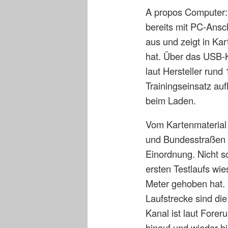
A propos Computer:
bereits mit PC-Ansc
aus und zeigt in Ka
hat. Über das USB-K
laut Hersteller run
Trainingseinsatz aufl
beim Laden.
Vom Kartenmaterial 
und Bundesstraßen s
Einordnung. Nicht s
ersten Testlaufs wi
Meter gehoben hat. 
Laufstrecke sind di
Kanal ist laut Fore
hinauf und wieder hi