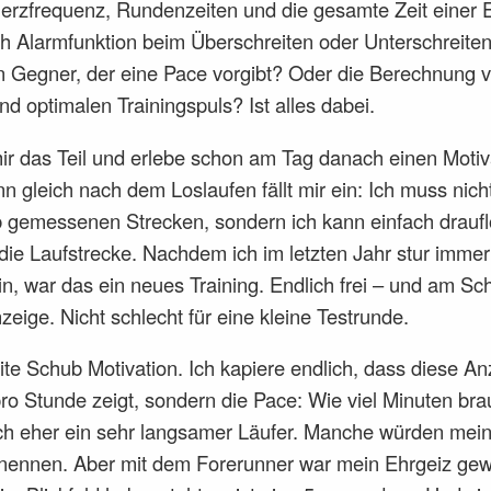
Herzfrequenz, Rundenzeiten und die gesamte Zeit einer E
ch Alarmfunktion beim Überschreiten oder Unterschreite
en Gegner, der eine Pace vorgibt? Oder die Berechnung 
d optimalen Trainingspuls? Ist alles dabei.
ir das Teil und erlebe schon am Tag danach einen Moti
nn gleich nach dem Loslaufen fällt mir ein: Ich muss nich
b gemessenen Strecken, sondern ich kann einfach drauf
 die Laufstrecke. Nachdem ich im letzten Jahr stur imme
in, war das ein neues Training. Endlich frei – und am Sc
zeige. Nicht schlecht für eine kleine Testrunde.
te Schub Motivation. Ich kapiere endlich, dass diese An
pro Stunde zeigt, sondern die Pace: Wie viel Minuten bra
ich eher ein sehr langsamer Läufer. Manche würden mein
nennen. Aber mit dem Forerunner war mein Ehrgeiz gew