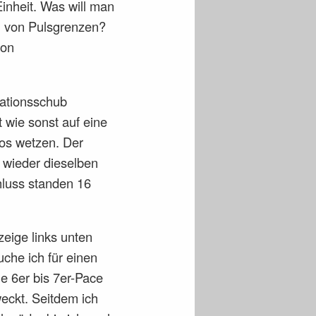
inheit. Was will man
n von Pulsgrenzen?
von
vationsschub
t wie sonst auf eine
los wetzen. Der
r wieder dieselben
hluss standen 16
zeige links unten
uche ich für einen
e 6er bis 7er-Pace
eckt. Seitdem ich