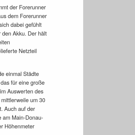
mt der Forerunner
 aus dem Forerunner
ich dabei gefühlt
 den Akku. Der hält
eiten
ieferte Netzteil
de einmal Städte
das für eine große
eim Auswerten des
mittlerweile um 30
t. Auch auf der
ke am Main-Donau-
ier Höhenmeter