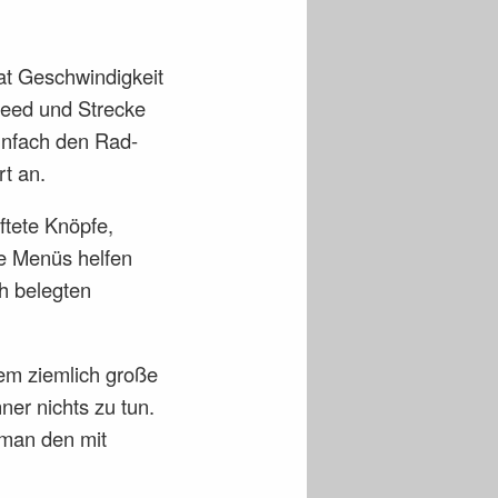
at Geschwindigkeit
peed und Strecke
einfach den Rad-
t an.
ftete Knöpfe,
re Menüs helfen
h belegten
em ziemlich große
ner nichts zu tun.
 man den mit