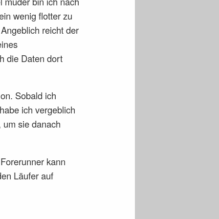
el müder bin ich nach
in wenig flotter zu
 Angeblich reicht der
eines
h die Daten dort
ion. Sobald ich
habe ich vergeblich
, um sie danach
m Forerunner kann
den Läufer auf