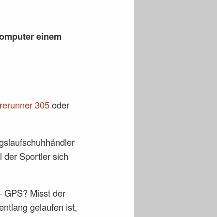
computer einem
rerunner 305
oder
ngslaufschuhhändler
l der Sportler sich
– GPS? Misst der
ntlang gelaufen ist,