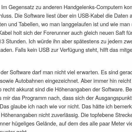
 Im Gegensatz zu anderen Handgelenks-Computern kom
hluss. Die Software liest über ein USB-Kabel die Daten
rten und Tabellen, wo man langgelaufen ist und wie man s
abel holt sich der Forerunner auch gleich neuen Saft für
d 13 Stunden. Ich würde ihn aber spätestens zu jedem zw
aden. Falls kein USB zur Verfügung steht, hilft das mitgel
der Software darf man nicht viel erwarten. Es sind gera
owie Autobahnen eingezeichnet. Aber immer hin reicht 
o recht akkurat sind die Höhenangaben der Software. B
es mir das Programm nach, dass sich der Ausgangspunkt 
Das glaube ich nach wie vor nicht. Das hätte ich bemerk
e Höhenangaben nicht zuverlässig. Die topfebene Strec
runner hügeliges Gelände, auf dem des alle paar Meter v
nunter geht.