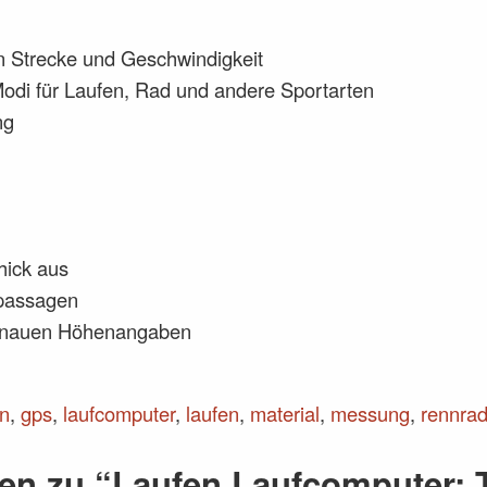
Strecke und Geschwindigkeit
Modi für Laufen, Rad und andere Sportarten
ng
chick aus
passagen
genauen Höhenangaben
n
,
gps
,
laufcomputer
,
laufen
,
material
,
messung
,
rennra
en zu “Laufen Laufcomputer: 