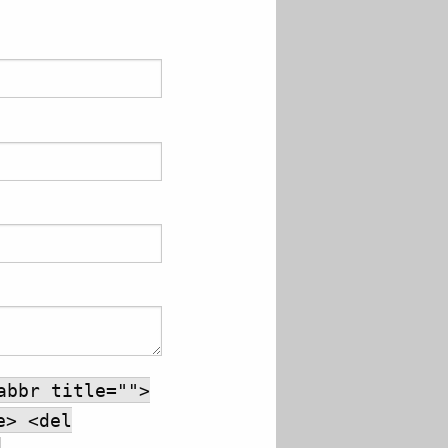
abbr title="">
e> <del