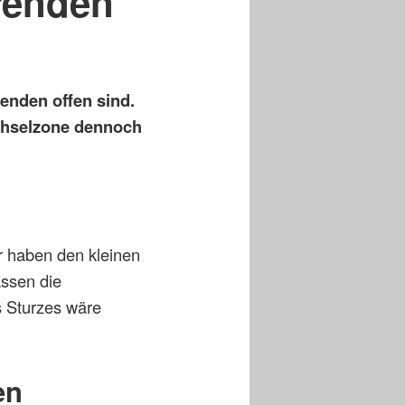
renden
enden offen sind.
echselzone dennoch
r haben den kleinen
assen die
s Sturzes wäre
en