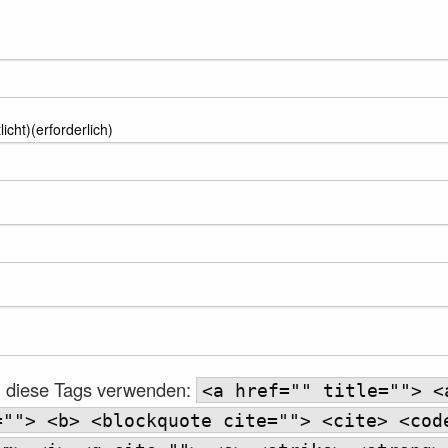
licht)(erforderlich)
 diese Tags verwenden:
<a href="" title=""> <
=""> <b> <blockquote cite=""> <cite> <cod