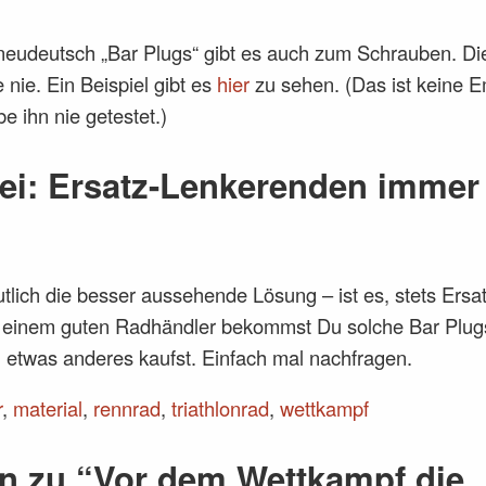
eudeutsch „Bar Plugs“ gibt es auch zum Schrauben. Die
 nie. Ein Beispiel gibt es
hier
zu sehen. (Das ist keine E
e ihn nie getestet.)
i: Ersatz-Lenkerenden immer
tlich die besser aussehende Lösung – ist es, stets Ers
i einem guten Radhändler bekommst Du solche Bar Plug
etwas anderes kaufst. Einfach mal nachfragen.
r
,
material
,
rennrad
,
triathlonrad
,
wettkampf
n zu “Vor dem Wettkampf die