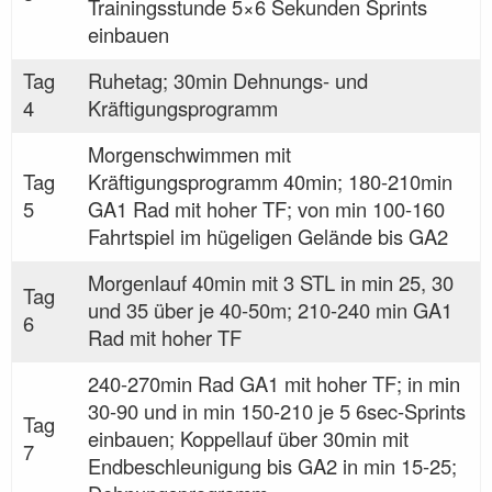
Trainingsstunde 5×6 Sekunden Sprints
einbauen
Tag
Ruhetag; 30min Dehnungs- und
4
Kräftigungsprogramm
Morgenschwimmen mit
Tag
Kräftigungsprogramm 40min; 180-210min
5
GA1 Rad mit hoher TF; von min 100-160
Fahrtspiel im hügeligen Gelände bis GA2
Morgenlauf 40min mit 3 STL in min 25, 30
Tag
und 35 über je 40-50m; 210-240 min GA1
6
Rad mit hoher TF
240-270min Rad GA1 mit hoher TF; in min
30-90 und in min 150-210 je 5 6sec-Sprints
Tag
einbauen; Koppellauf über 30min mit
7
Endbeschleunigung bis GA2 in min 15-25;