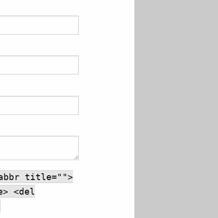
abbr title="">
e> <del