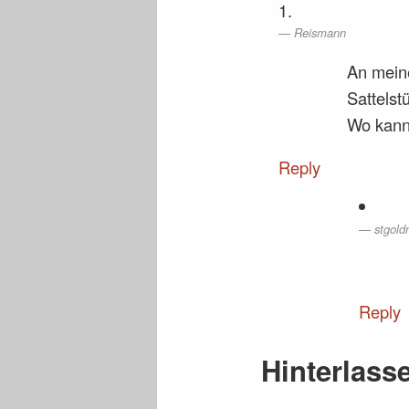
Reismann
An meine
Sattelst
Wo kann
Reply
stgold
Reply
Hinterlass