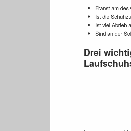
Franst am des 
Ist die Schuhz
Ist viel Abrie
Sind an der S
Drei wichti
Laufschuh