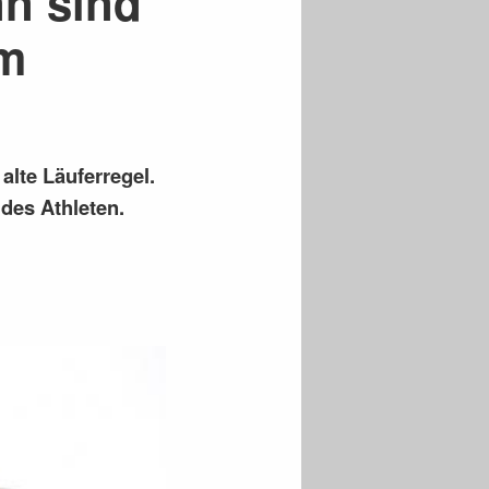
n sind
am
alte Läuferregel.
des Athleten.