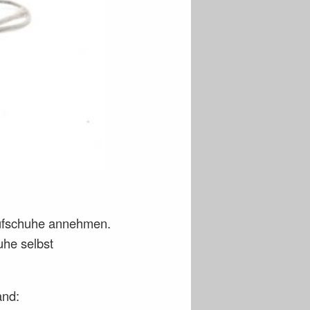
aufschuhe annehmen.
uhe selbst
and: