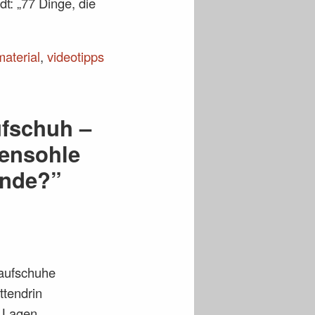
t: „77 Dinge, die
material
,
videotipps
fschuh –
ensohle
Ende?”
Laufschuhe
tendrin
 Lagen.