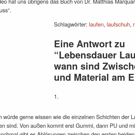
deo hat uns übrigens das Buch von Dr. Matthias Marquard
uss“.
Schlagwörter:
laufen
,
laufschuh
,
Eine Antwort zu
“Lebensdauer Lau
wann sind Zwisch
und Material am 
ch würde gerne wissen wie die einzelnen Schichten der 
en sind. Von außen kommt erst Gummi, dann PU und mit
nchmal gibt es Ablösungen zwischen den ersten beiden